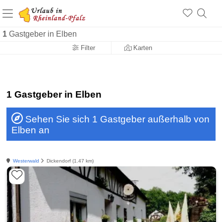
+1.500 Unterkünfte in Rheinland-Pfalz
+1.000 Sehenswürdigkeiten
Über 25 Jahre online
1
Gastgeber in Elben
Filter
Karten
1 Gastgeber in Elben
Sehen Sie sich 1 Gastgeber außerhalb von
Elben an
Westerwald
Dickendorf (1.47 km)