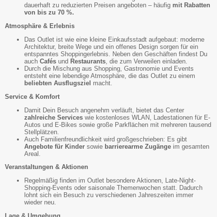
dauerhaft zu reduzierten Preisen angeboten – häufig
mit Rabatten
von bis zu 70 %.
Atmosphäre & Erlebnis
Das Outlet ist wie eine kleine Einkaufsstadt aufgebaut: moderne
Architektur, breite Wege und ein offenes Design sorgen für ein
entspanntes Shoppingerlebnis. Neben den Geschäften findest Du
auch
Cafés
und
Restaurants
, die zum Verweilen einladen.
Durch die Mischung aus Shopping, Gastronomie und Events
entsteht eine lebendige Atmosphäre, die das Outlet zu einem
beliebten Ausflugsziel
macht.
Service & Komfort
Damit Dein Besuch angenehm verläuft, bietet das Center
zahlreiche Services
wie kostenloses WLAN, Ladestationen für E-
Autos und E-Bikes sowie große Parkflächen mit mehreren tausend
Stellplätzen.
Auch Familienfreundlichkeit wird großgeschrieben: Es gibt
Angebote für Kinder
sowie
barrierearme Zugänge
im gesamten
Areal.
Veranstaltungen & Aktionen
Regelmäßig finden im Outlet besondere Aktionen, Late-Night-
Shopping-Events oder saisonale Themenwochen statt. Dadurch
lohnt sich ein Besuch zu verschiedenen Jahreszeiten immer
wieder neu.
Lage & Umgebung