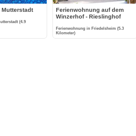
 Mutterstadt
Ferienwohnung auf dem
Winzerhof - Rieslinghof
terstadt (4.9
Ferienwohnung in Friedelsheim (5.3
Kilometer)
nformation
Anbieter-Informationen
Über uns
Anmelden & Werben
Das sind wir
AGB und Daten