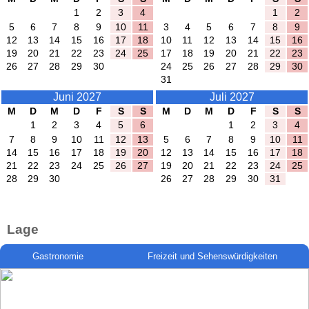
1
2
3
4
1
2
5
6
7
8
9
10
11
3
4
5
6
7
8
9
12
13
14
15
16
17
18
10
11
12
13
14
15
16
19
20
21
22
23
24
25
17
18
19
20
21
22
23
26
27
28
29
30
24
25
26
27
28
29
30
31
Juni 2027
Juli 2027
M
D
M
D
F
S
S
M
D
M
D
F
S
S
1
2
3
4
5
6
1
2
3
4
7
8
9
10
11
12
13
5
6
7
8
9
10
11
14
15
16
17
18
19
20
12
13
14
15
16
17
18
21
22
23
24
25
26
27
19
20
21
22
23
24
25
28
29
30
26
27
28
29
30
31
Lage
Gastronomie
Freizeit und Sehenswürdigkeiten