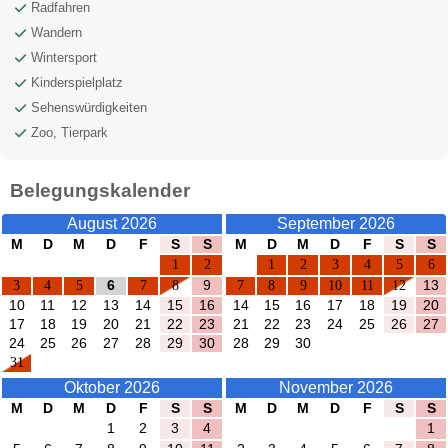
Radfahren
Wandern
Wintersport
Kinderspielplatz
Sehenswürdigkeiten
Zoo, Tierpark
Belegungskalender
August 2026
September 2026
M
D
M
D
F
S
S
M
D
M
D
F
S
S
1
2
1
2
3
4
5
6
3
4
5
6
7
8
9
7
8
9
10
11
12
13
10
11
12
13
14
15
16
14
15
16
17
18
19
20
17
18
19
20
21
22
23
21
22
23
24
25
26
27
24
25
26
27
28
29
30
28
29
30
31
Oktober 2026
November 2026
M
D
M
D
F
S
S
M
D
M
D
F
S
S
1
2
3
4
1