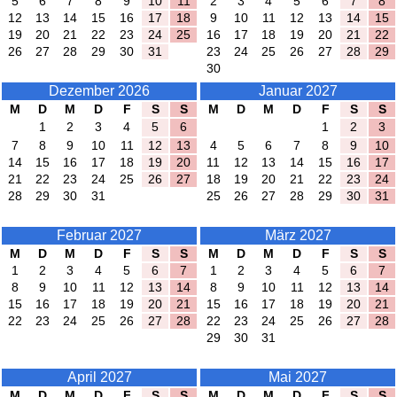
5
6
7
8
9
10
11
2
3
4
5
6
7
8
12
13
14
15
16
17
18
9
10
11
12
13
14
15
19
20
21
22
23
24
25
16
17
18
19
20
21
22
26
27
28
29
30
31
23
24
25
26
27
28
29
30
Dezember 2026
Januar 2027
M
D
M
D
F
S
S
M
D
M
D
F
S
S
1
2
3
4
5
6
1
2
3
7
8
9
10
11
12
13
4
5
6
7
8
9
10
14
15
16
17
18
19
20
11
12
13
14
15
16
17
21
22
23
24
25
26
27
18
19
20
21
22
23
24
28
29
30
31
25
26
27
28
29
30
31
Februar 2027
März 2027
M
D
M
D
F
S
S
M
D
M
D
F
S
S
1
2
3
4
5
6
7
1
2
3
4
5
6
7
8
9
10
11
12
13
14
8
9
10
11
12
13
14
15
16
17
18
19
20
21
15
16
17
18
19
20
21
22
23
24
25
26
27
28
22
23
24
25
26
27
28
29
30
31
April 2027
Mai 2027
M
D
M
D
F
S
S
M
D
M
D
F
S
S