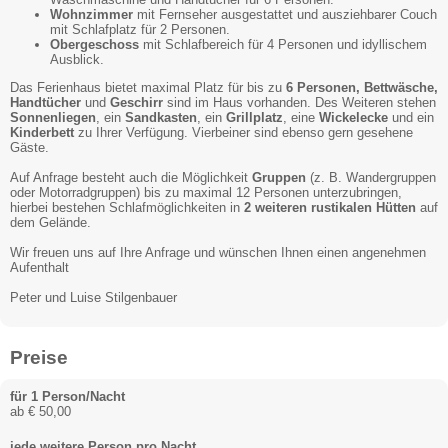
Wohnzimmer
mit Fernseher ausgestattet und ausziehbarer Couch
mit Schlafplatz für 2 Personen.
Obergeschoss
mit Schlafbereich für 4 Personen und idyllischem
Ausblick.
Das Ferienhaus bietet maximal Platz für bis zu
6 Personen, Bettwäsche,
Handtücher
und
Geschirr
sind im Haus vorhanden. Des Weiteren stehen
Sonnenliegen
, ein
Sandkasten
, ein
Grillplatz
, eine
Wickelecke
und ein
Kinderbett
zu Ihrer Verfügung. Vierbeiner sind ebenso gern gesehene
Gäste.
Auf Anfrage besteht auch die Möglichkeit
Gruppen
(z. B. Wandergruppen
oder Motorradgruppen) bis zu maximal 12 Personen unterzubringen,
hierbei bestehen Schlafmöglichkeiten in
2 weiteren rustikalen Hütten
auf
dem Gelände.
Wir freuen uns auf Ihre Anfrage und wünschen Ihnen einen angenehmen
Aufenthalt
Peter und Luise Stilgenbauer
Preise
für 1 Person/Nacht
ab € 50,00
jede weitere Person pro Nacht