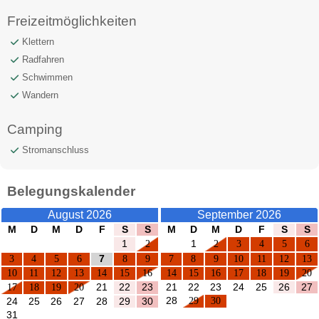
Freizeitmöglichkeiten
Klettern
Radfahren
Schwimmen
Wandern
Camping
Stromanschluss
Belegungskalender
August 2026
September 2026
M
D
M
D
F
S
S
M
D
M
D
F
S
S
1
2
1
2
3
4
5
6
3
4
5
6
7
8
9
7
8
9
10
11
12
13
10
11
12
13
14
15
16
14
15
16
17
18
19
20
17
18
19
20
21
22
23
21
22
23
24
25
26
27
28
29
30
24
25
26
27
28
29
30
31