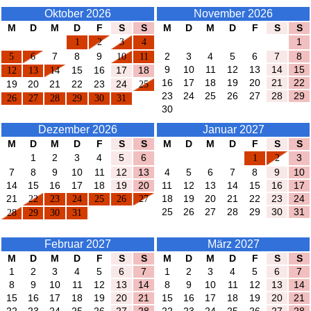
Oktober 2026
November 2026
M
D
M
D
F
S
S
M
D
M
D
F
S
S
1
2
3
4
1
5
6
7
8
9
10
11
2
3
4
5
6
7
8
9
10
11
12
13
14
15
12
13
14
15
16
17
18
16
17
18
19
20
21
22
19
20
21
22
23
24
25
23
24
25
26
27
28
29
26
27
28
29
30
31
30
Dezember 2026
Januar 2027
M
D
M
D
F
S
S
M
D
M
D
F
S
S
1
2
3
4
5
6
1
2
3
7
8
9
10
11
12
13
4
5
6
7
8
9
10
14
15
16
17
18
19
20
11
12
13
14
15
16
17
21
22
23
24
25
26
27
18
19
20
21
22
23
24
25
26
27
28
29
30
31
28
29
30
31
Februar 2027
März 2027
M
D
M
D
F
S
S
M
D
M
D
F
S
S
1
2
3
4
5
6
7
1
2
3
4
5
6
7
8
9
10
11
12
13
14
8
9
10
11
12
13
14
15
16
17
18
19
20
21
15
16
17
18
19
20
21