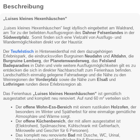
Beschreibung
„Luises kleines Hexenhäuschen“
„Luises kleines Hexenhäuschen“ liegt idyllisch eingebettet am Waldrand,
am Tor zu der beliebten Ausflugsregion des
Dahner Felsenlandes
in der
Südwestpfalz
. Somit finden sich eine Vielzahl von Ausflugs- und
Wandermöglichkeiten direkt vor der Haustür.
Der
Teufelstisch
in Hinterweidenthal mit dem dazugehörigen
Erlebnispark, die eindrucksvollen Burgruinen
Neudahn
und
Altdahn
, die
Burgruine Lemberg
, der
Planetenwanderweg
, das
Felsland
Badeparadies
in Dahn und viele weitere Ausflugsmöglichkeiten gilt es zu
entdecken die sich in direkter Nachbarschaft zum Ferienhaus befinden.
Landschaftlich einmalig gelegene Fahrradwege und die Nähe zu den
Weinregionen der
Vorderpfalz
sowie die Nähe zum
Elsaß
und
Lothringen
runden diese Erlebnisregion ab.
Das Ferienhaus
„Luises kleines Hexenhäuschen“
ist gemütlich
ausgestattet und komplett neu renoviert. Auf rund 60 m² verteilen sich
Der
offene Wohn-Ess-Bereich
mit einem rustikalen
Holzofen
, der
besonders im Winter und Spätherbst für eine einmalige gemütliche
Atmosphäre und Wärme sorgt.
Der
offene Küchenbereich
, der mit allem ausgestattet ist
(Elektroherd, Spülmaschine, Kühlschrank mit Gefrierfach,
Mikrowelle und Geschirr für 6 Personen).
Das komplett neu renovierte
Bad
mit Dusche, WC, Urinal,
Waschmaschine und Handtücher für 6 Personen.