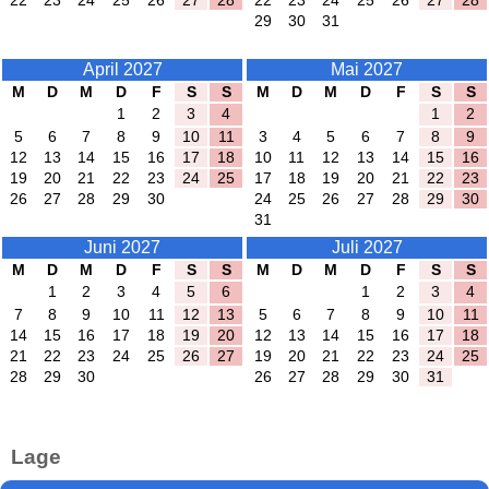
22
23
24
25
26
27
28
22
23
24
25
26
27
28
29
30
31
April 2027
Mai 2027
M
D
M
D
F
S
S
M
D
M
D
F
S
S
1
2
3
4
1
2
5
6
7
8
9
10
11
3
4
5
6
7
8
9
12
13
14
15
16
17
18
10
11
12
13
14
15
16
19
20
21
22
23
24
25
17
18
19
20
21
22
23
26
27
28
29
30
24
25
26
27
28
29
30
31
Juni 2027
Juli 2027
M
D
M
D
F
S
S
M
D
M
D
F
S
S
1
2
3
4
5
6
1
2
3
4
7
8
9
10
11
12
13
5
6
7
8
9
10
11
14
15
16
17
18
19
20
12
13
14
15
16
17
18
21
22
23
24
25
26
27
19
20
21
22
23
24
25
28
29
30
26
27
28
29
30
31
Lage