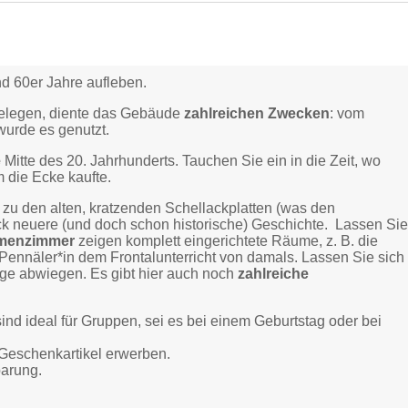
und 60er Jahre aufleben.
legen, diente das Gebäude
zahlreichen Zwecken
: vom
wurde es genutzt.
e
Mitte des 20. Jahrhunderts. Tauchen Sie ein in die Zeit, wo
die Ecke kaufte.
u den alten, kratzenden Schellackplatten (was den
k neuere (und doch schon historische) Geschichte. Lassen Si
menzimmer
zeigen komplett eingerichtete Räume, z. B. die
 Pennäler*in dem Frontalunterricht von damals. Lassen Sie sich
e abwiegen. Es gibt hier auch noch
zahlreiche
ind ideal für Gruppen, sei es bei einem Geburtstag oder bei
Geschenkartikel erwerben.
barung.