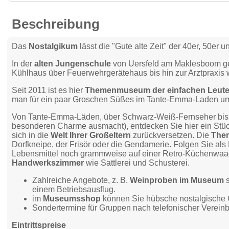
Beschreibung
Das
Nostalgikum
lässt die "Gute alte Zeit" der 40er, 50er 
In der
alten Jungenschule
von Uersfeld am Maklesboom ge
Kühlhaus über Feuerwehrgerätehaus bis hin zur Arztpraxis 
Seit 2011 ist es hier
Themenmuseum der einfachen Leut
man für ein paar Groschen Süßes im Tante-Emma-Laden um 
Von Tante-Emma-Läden, über Schwarz-Weiß-Fernseher bis z
besonderen Charme ausmacht), entdecken Sie hier ein Stüc
sich in die
Welt Ihrer Großeltern
zurückversetzen. Die
The
Dorfkneipe, der Frisör oder die Gendamerie. Folgen Sie als
Lebensmittel noch grammweise auf einer Retro-Küchenwaag
Handwerkszimmer
wie Sattlerei und Schusterei.
Zahlreiche Angebote, z. B.
Weinproben im Museum
s
einem Betriebsausflug.
im
Museumsshop
können Sie hübsche nostalgische 
Sondertermine für Gruppen nach telefonischer Verein
Eintrittspreise