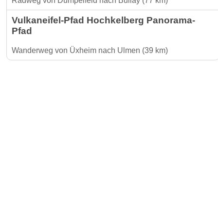
Radweg von Dümpelfeld nach Bullay (77 km)
Vulkaneifel-Pfad Hochkelberg Panorama-
Pfad
Wanderweg von Üxheim nach Ulmen (39 km)
Gäste-I
Für Vermieter & Gastronomen
Kontakt