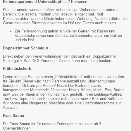
Ferienappartement Unterschlupf
für 2 Personen
Dies ist unsere wunderschöne, schnuckelige Wohnungen im unteren
Bereich. Sie ist total modern und liebevoll eingerichtet. Null
Kellercharakter! Unsere Gäste lieben diese Wohnung. Natürlich dürfen die
Gäste die vielen Sitzmöglichkeiten im Hof und Garten auch nutzen.
Zur Ferienwohnung gehört ein kleiner Garten mit Rasen und
Kräuterecke sowie eine überdachte Sonnenterrasse, ein Balkon
und ein Hof.
Doppelzimmer Schlafgut
Direkt neben den Ferienwohnungen befindet sich ein Doppelzimmer
Schlafgut + Bad für 2 Personen. Dieses kann man dazu buchen.
Frühstückskorb
Gerne können Sie auch einen „Frühstückskorb“ mitbestellen, wir kaufen
für Sie ein! Dieser wird nach Personenanzahl und Übernachtungen
berechnet. 15 Euro pro Person/ Nacht Der Korb mit Lachs,
hausgemachter Marmelade, Venninger Honig, Wurst, Milch, Eier, Butter
usw. wird bei Ihnen in den Kühlschrank gestellt. Ihren Lieblings-Kaffee/
Tee bzw. Taps müssen Sie selbst mitbringen, sowie Brot und Brötchen.
Wir haben eine Nespresso Maschine oder eine Überbrühmaschine zur
Auswahl.
Fass-Sauna
Die Fass-Sauna ist für unseren Feriengäste inclusive ab 3
Übernachtungen.