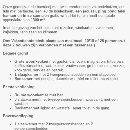
Onze gerenoveerde boerderij met twee comfortabele vakantiehuizen, een
tuin met barbecue, een jeu de boulesbaan,
een jacuzzi, ping pong tafel,
hamam en finse sauna
en gratis
wifi
. Het terrein heeft een totale
oppervlakte van
1300 m²
.
In de omgeving van het huis kunt u zeilen, windsurfen, zwemmen,
kajakken, tennissen en klimmen.
Ons Vakantiehuis biedt plaats aan maximaal 10/18 of 28 personen. (
deze 2 bouwen zijn verbonden met een tussensas )
Begane grond
Grote woonkeuken
met gasfornuis, oven, magnetron, frituurpan,
koffiezetmachine, waterkoker, vaatwasser, grote koelkast, vriezer,
kookgerei, servies en bestek.
1 slaapkamer
met 2 tweepersoonsbedden en een stapelbed.
Badkamer
met douche, dubbele wastafel en toilet, apart toilet.
Eerste verdieping
Ruime woonkamer met bar
3 slaapkamers met tweepersoonsbedden, waarvan 1 met een
wastafel.
Badkamer met ligbad en wastafel, apart toilet in de gang.
Bovenverdieping
1 slaapkamer met 2 tweepersoonsbedden en 2
eenpersoonsbedden