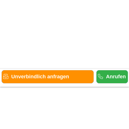
Unverbindlich anfragen
Anrufen
Gäste-Information
Kontakt
Anbieter-Informationen
Anmelden & Werben
Über uns
Das sind wir
AGB und Datenschutz
Impressum
Sitemap