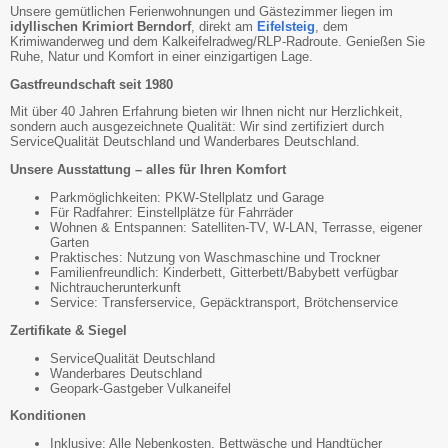
Unsere gemütlichen Ferienwohnungen und Gästezimmer liegen im
idyllischen Krimiort Berndorf
, direkt am
Eifelsteig
, dem
Krimiwanderweg und dem Kalkeifelradweg/RLP-Radroute. Genießen Sie
Ruhe, Natur und Komfort in einer einzigartigen Lage.
Gastfreundschaft seit 1980
Mit über 40 Jahren Erfahrung bieten wir Ihnen nicht nur Herzlichkeit,
sondern auch ausgezeichnete Qualität: Wir sind zertifiziert durch
ServiceQualität Deutschland und Wanderbares Deutschland.
Unsere Ausstattung – alles für Ihren Komfort
Parkmöglichkeiten: PKW-Stellplatz und Garage
Für Radfahrer: Einstellplätze für Fahrräder
Wohnen & Entspannen: Satelliten-TV, W-LAN, Terrasse, eigener
Garten
Praktisches: Nutzung von Waschmaschine und Trockner
Familienfreundlich: Kinderbett, Gitterbett/Babybett verfügbar
Nichtraucherunterkunft
Service: Transferservice, Gepäcktransport, Brötchenservice
Zertifikate & Siegel
ServiceQualität Deutschland
Wanderbares Deutschland
Geopark-Gastgeber Vulkaneifel
Konditionen
Inklusive: Alle Nebenkosten, Bettwäsche und Handtücher