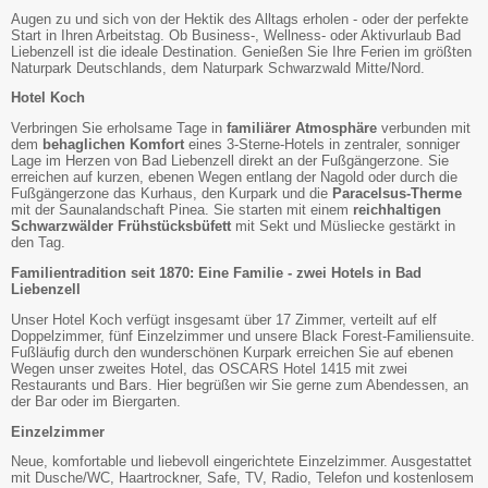
Augen zu und sich von der Hektik des Alltags erholen - oder der perfekte
Start in Ihren Arbeitstag. Ob Business-, Wellness- oder Aktivurlaub Bad
Liebenzell ist die ideale Destination. Genießen Sie Ihre Ferien im größten
Naturpark Deutschlands, dem Naturpark Schwarzwald Mitte/Nord.
Hotel Koch
Verbringen Sie erholsame Tage in
familiärer Atmosphäre
verbunden mit
dem
behaglichen Komfort
eines 3-Sterne-Hotels in zentraler, sonniger
Lage im Herzen von Bad Liebenzell direkt an der Fußgängerzone. Sie
erreichen auf kurzen, ebenen Wegen entlang der Nagold oder durch die
Fußgängerzone das Kurhaus, den Kurpark und die
Paracelsus-Therme
mit der Saunalandschaft Pinea. Sie starten mit einem
reichhaltigen
Schwarzwälder Frühstücksbüfett
mit Sekt und Müsliecke gestärkt in
den Tag.
Familientradition seit 1870:
Eine Familie - zwei Hotels in Bad
Liebenzell
Unser Hotel Koch verfügt insgesamt über 17 Zimmer, verteilt auf elf
Doppelzimmer, fünf Einzelzimmer und unsere Black Forest-Familiensuite.
Fußläufig durch den wunderschönen Kurpark erreichen Sie auf ebenen
Wegen unser zweites Hotel, das OSCARS Hotel 1415 mit zwei
Restaurants und Bars. Hier begrüßen wir Sie gerne zum Abendessen, an
der Bar oder im Biergarten.
Einzelzimmer
Neue, komfortable und liebevoll eingerichtete Einzelzimmer. Ausgestattet
mit Dusche/WC, Haartrockner, Safe, TV, Radio, Telefon und kostenlosem