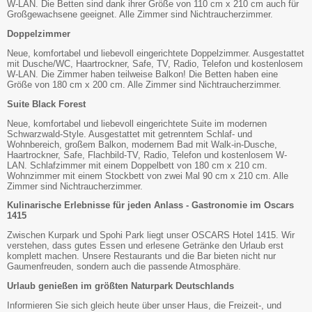
W-LAN. Die Betten sind dank ihrer Größe von 110 cm x 210 cm auch für
Großgewachsene geeignet. Alle Zimmer sind Nichtraucherzimmer.
Doppelzimmer
Neue, komfortabel und liebevoll eingerichtete Doppelzimmer. Ausgestattet
mit Dusche/WC, Haartrockner, Safe, TV, Radio, Telefon und kostenlosem
W-LAN. Die Zimmer haben teilweise Balkon! Die Betten haben eine
Größe von 180 cm x 200 cm. Alle Zimmer sind Nichtraucherzimmer.
Suite Black Forest
Neue, komfortabel und liebevoll eingerichtete Suite im modernen
Schwarzwald-Style. Ausgestattet mit getrenntem Schlaf- und
Wohnbereich, großem Balkon, modernem Bad mit Walk-in-Dusche,
Haartrockner, Safe, Flachbild-TV, Radio, Telefon und kostenlosem W-
LAN. Schlafzimmer mit einem Doppelbett von 180 cm x 210 cm.
Wohnzimmer mit einem Stockbett von zwei Mal 90 cm x 210 cm. Alle
Zimmer sind Nichtraucherzimmer.
Kulinarische Erlebnisse für jeden Anlass - Gastronomie im Oscars
1415
Zwischen Kurpark und Spohi Park liegt unser OSCARS Hotel 1415. Wir
verstehen, dass gutes Essen und erlesene Getränke den Urlaub erst
komplett machen. Unsere Restaurants und die Bar bieten nicht nur
Gaumenfreuden, sondern auch die passende Atmosphäre.
Urlaub genießen im größten Naturpark Deutschlands
Informieren Sie sich gleich heute über unser Haus, die Freizeit-, und