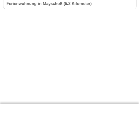
Ferienwohnung in Mayschoß (6.2 Kilometer)
Gäste-Information
Kontakt
Anbieter-Informationen
Anmelden & Werben
Über uns
Das sind wir
AGB und Datenschutz