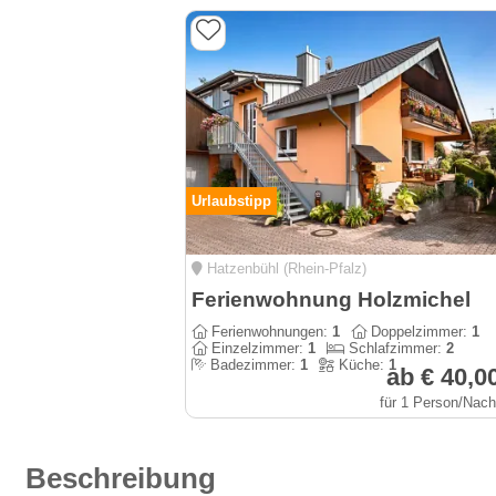
Urlaubstipp
Hatzenbühl (Rhein-Pfalz)
Ferienwohnung Holzmichel
Ferienwohnungen:
1
Doppelzimmer:
1
Einzelzimmer:
1
Schlafzimmer:
2
Badezimmer:
1
Küche:
1
ab € 40,0
für 1 Person/Nach
Beschreibung