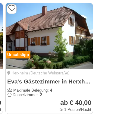
Urlaubstipp
Herxheim (Deutsche Weinstraße)
Eva’s Gästezimmer in Herxheim
Maximale Belegung:
4
Doppelzimmer:
2
0
ab € 40,00
t
für 1 Person/Nacht