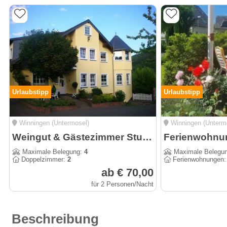
Urlaubstipp
Urlaubstipp
Winningen (Untermosel)
Winningen (Unterm
Weingut & Gästezimmer Sturm
Maximale Belegung:
4
Maximale Belegu
Doppelzimmer:
2
Ferienwohnungen
ab € 70,00
für 2 Personen/Nacht
Beschreibung