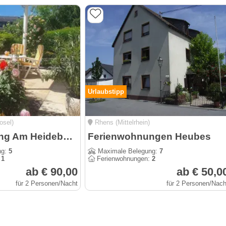
Urlaubstipp
osel)
Rhens (Mittelrhein)
Ferienwohnung Am Heideberg mit sonniger Terrasse
Ferienwohnungen Heubes
ng:
5
Maximale Belegung:
7
:
1
Ferienwohnungen:
2
ab € 90,00
ab € 50,0
für 2 Personen/Nacht
für 2 Personen/Nach