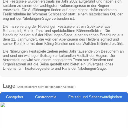
Die Festspiele wurden erstmals im Jahr 2002 aufgeführt und haben sich
seitdem zu einem der wichtigsten Kulturereignisse in der Region
entwickelt. Die Aufführungen finden auf einer eigens dafür errichteten
Freilichtbühne im Wormser Schlosshof statt, einem historischen Ort, der
eng mit der Nibelungen-Sage verbunden ist.
Die Inszenierung der Nibelungen Festspiele ist ein Spektakel aus
Schauspiel, Musik, Tanz und spektakulären Bühneneffekten. Die
Handlung basiert auf der Nibelungen-Sage, einer epischen Erzählung aus
dem 12. Jahrhundert, die von den Abenteuern des Heldensiegfried und
seiner Konflikte mit dem König Gunther und der Walküre Brünhild erzählt.
Die Nibelungen Festspiele ziehen jedes Jahr tausende von Besuchern an
und sind ein wichtiger Beitrag zur kulturellen Vielfalt der Region. Die
Veranstaltung wird von einem engagierten Team von Künstlern und
Organisatoren auf die Beine gestellt und bietet ein unvergessliches
Erlebnis für Theaterbegeisterte und Fans der Nibelungen-Sage.
Lage
(Dies entspricht nicht der genauen Adresse!)
Gastgeber
Gastronomie
Freizeit und Sehenswürdigkeiten