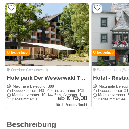
Urlaubstipp
Urlaubstipp
Oberlahr (Westerwald)
Waldbreitbach (Wes
Hotelpark Der Westerwald Treff - Ehlscheid GmbH
Hotel - Resta
Maximale Belegung:
300
Maximale Belegu
Doppelzimmer:
143
Einzelzimmer:
143
Doppelzimmer:
31
Mehrbettzimmer:
10
Schlafzimmer:
1
Mehrbettzimmer:
ab € 75,00
Badezimmer:
1
Badezimmer:
44
für 1 Person/Nacht
Beschreibung