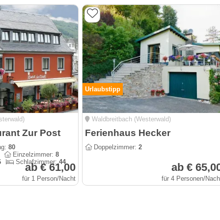
Urlaubstipp
terwald)
Waldbreitbach (Westerwald)
urant Zur Post
Ferienhaus Hecker
ng:
80
Doppelzimmer:
2
Einzelzimmer:
8
6
Schlafzimmer:
44
ab € 61,00
ab € 65,0
für 1 Person/Nacht
für 4 Personen/Nach