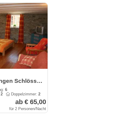
Ferienwohnungen Schlössershof in der Vulkaneifel
ng:
6
:
2
Doppelzimmer:
2
ab € 65,00
für 2 Personen/Nacht