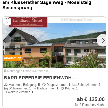
am Klüsserather Sagenweg - Moselsteig
Seitensprung
Urlaubstipp
Neumagen-Dhron (Mittelmosel)
BARRIEREFREIE FERIENWOHNUNG LAVENDEL MIT PFLEGEBETT, MOSELBLICK, für Gäste mit eingeschränkter Beweglichkeit - Rollstuhlfahrer - kostenloses WLAN - Ferienweingut
Maximale Belegung:
5
Doppelzimmer:
1
Schlafzimmer:
2
Wohnzimmer:
1
Badezimmer:
1
Küche:
1
Weitere Zimmer:
1
ab € 125,00
für 2 Personen/Nacht