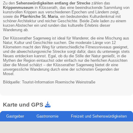
Zu den
Sehenswürdigkeiten entlang der Strecke
zählen das
Krippenmuseum
in Klüsserath, das eine beeindruckende Sammlung von
kunstvollen Krippen aus verschiedenen Epochen und Ländern zeigt,
sowie die
Pfarrkirche St. Maria
, ein bedeutendes Kulturdenkmal mit
schöner Architektur und reicher Geschichte. Beide Ziele laden zu einem
kurzen Abstecher ein und runden das kulturelle Erlebnis dieser
Wanderung ab.
Der Klüsserather Sagenweg ist ideal für Wanderer, die eine Mischung aus
Natur, Kultur und Geschichte suchen. Die moderate Länge von 12
Kilometern macht den Weg für unterschiedliche Fitnessniveaus geeignet,
und die abwechslungsreiche Strecke sorgt dafür, dass du unterwegs stets
Neues entdecken kannst. Egal, ob du die Stille der Natur genießt, in die
Mythen der Region eintauchst oder einfach nur die herrlichen Aussichten
über die Mosel schätzt – der Klüsserather Sagenweg bietet dir eine
unvergessliche Wanderung durch eine der schönsten Gegenden der
Mosel.
Bildquelle: Tourist-Information Roemische Weinstraße
Karte und GPS
Gastgeber
Gastronomie
Freizeit und Sehenswürdigkeiten