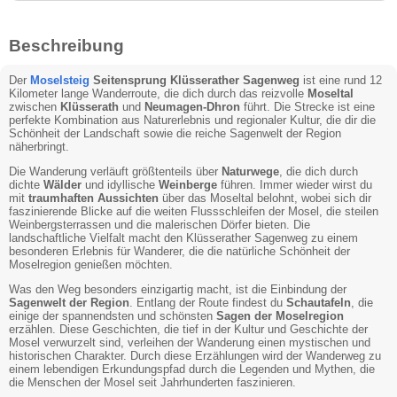
Beschreibung
Der
Moselsteig
Seitensprung Klüsserather Sagenweg
ist eine rund 12
Kilometer lange Wanderroute, die dich durch das reizvolle
Moseltal
zwischen
Klüsserath
und
Neumagen-Dhron
führt. Die Strecke ist eine
perfekte Kombination aus Naturerlebnis und regionaler Kultur, die dir die
Schönheit der Landschaft sowie die reiche Sagenwelt der Region
näherbringt.
Die Wanderung verläuft größtenteils über
Naturwege
, die dich durch
dichte
Wälder
und idyllische
Weinberge
führen. Immer wieder wirst du
mit
traumhaften Aussichten
über das Moseltal belohnt, wobei sich dir
faszinierende Blicke auf die weiten Flussschleifen der Mosel, die steilen
Weinbergsterrassen und die malerischen Dörfer bieten. Die
landschaftliche Vielfalt macht den Klüsserather Sagenweg zu einem
besonderen Erlebnis für Wanderer, die die natürliche Schönheit der
Moselregion genießen möchten.
Was den Weg besonders einzigartig macht, ist die Einbindung der
Sagenwelt der Region
. Entlang der Route findest du
Schautafeln
, die
einige der spannendsten und schönsten
Sagen der Moselregion
erzählen. Diese Geschichten, die tief in der Kultur und Geschichte der
Mosel verwurzelt sind, verleihen der Wanderung einen mystischen und
historischen Charakter. Durch diese Erzählungen wird der Wanderweg zu
einem lebendigen Erkundungspfad durch die Legenden und Mythen, die
die Menschen der Mosel seit Jahrhunderten faszinieren.