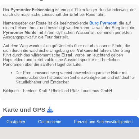
Der
Pyrmonter Felsensteig
ist ein gut 11 km langer Rundwanderweg, der
durch die malerische Landschaft der
Eifel
bei Roes führt.
Namensgeber der Route ist die beeindruckende
Burg Pyrmont
, die auf
einem Felsen thront und besichtigt werden kann. Unweit der Burg liegt die
Pyrmonter Mühle
mit ihrem idyllischen Wasserfall, der einen perfekten
Ausgangspunkt für die Tour darstellt.
Auf dem Weg wanderst du größtenteils über naturbelassene Pfade, die
dich durch die waldreiche Umgebung der
Vulkaneifel
führen. Der Steig
führt durch das wildromantische
Elztal
, vorbei an leuchtend gelben
Rapsfeldern und bietet zahlreiche Aussichtspunkte mit herrlichen
Panoramen über die sanften Hügel der Eifel.
Der Premiumwanderweg vereint abwechslungsreiche Natur mit
beeindruckenden historischen Sehenswürdigkeiten und ist ideal für
Naturliebhaber und Entdecker.
Bildquelle: Frederic Kruft / Rheinland-Pfalz Tourismus GmbH
Karte und GPS
Gastgeber
Gastronomie
Freizeit und Sehenswürdigkeiten