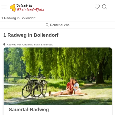
+1.500 Unterkünfte in Rheinland-Pfalz
+1.000 Sehenswürdigkeiten
Über 25 Jahre online
1
Radweg in Bollendorf
Routensuche
1 Radweg in Bollendorf
Radweg von Oberbillig nach Ettelbrück
Sauertal-Radweg