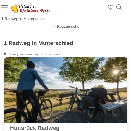
a
+1.500 Unterkünfte in Rheinland-Pfalz
1
Radweg in Mutterschied
+1.000 Sehenswürdigkeiten
Über 25 Jahre online
Routensuche
1 Radweg in Mutterschied
Radweg von Saarburg nach Bacharach
Hunsrück Radweg