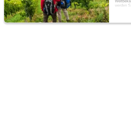
Weltbeka
werden Si
auf eine 
verwunsc
Seitensp
abgehen f
B. die
Bu
sind meis