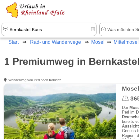
+1.500 Unterkünfte in Rheinland-Pfal
Start
Rad- und Wanderwege
Mosel
Mittelmosel
1 Premiumweg in Bernkaste
Wanderweg von Perl nach Koblenz
Mosel
36
Der
Mose
Perl im
D
Deutsch
bereits v
Aussicht
Genuss fü
Region, d