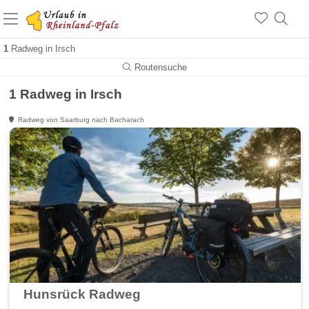
+1.500 Unterkünfte in Rheinland-Pfalz
+1.000 Sehenswürdigkeiten
Über 25 Jahre online
1
Radweg in Irsch
Routensuche
1 Radweg in Irsch
Radweg von Saarburg nach Bacharach
Hunsrück Radweg