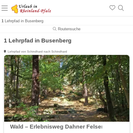
+1.500 Unterkünfte in Rheinland-Pfalz
+1.000 Sehenswürdigkeiten
Über 25 Jahre online
1
Lehrpfad in Busenberg
Routensuche
1 Lehrpfad in Busenberg
Lehrpfad von Schindhard nach Schindhard
Wald – Erlebnisweg Dahner Felsenland