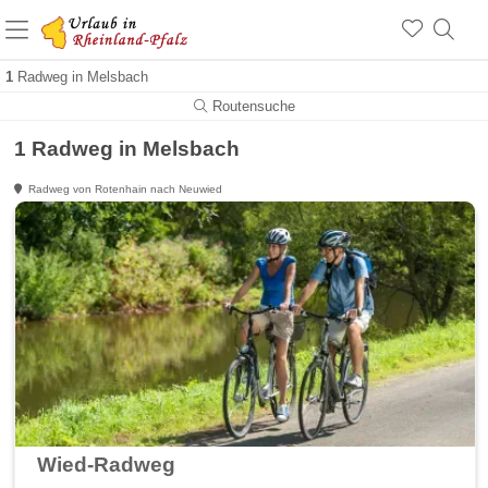
+1.500 Unterkünfte in Rheinland-Pfalz
+1.000 Sehenswürdigkeiten
Über 25 Jahre online
1
Radweg in Melsbach
Routensuche
1 Radweg in Melsbach
Radweg von Rotenhain nach Neuwied
Wied-Radweg