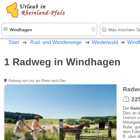
+1.500 Unterkünfte in Rheinland-Pfal
Start
Rad- und Wanderwege
Westerwald
Wind
1 Radweg in Windhagen
Radweg von Linz am Rhein nach Diez
Radwe
22
Der
Radwe
Diez an d
Grenze vo
Mittelgeb
Ruhe, gut
dem Fahr
B. über 