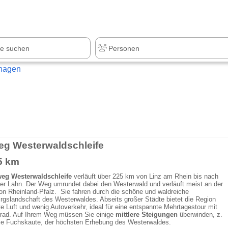
z
+1.000 Sehenswürdigkeiten
hagen
g Westerwaldschleife
5 km
g Westerwaldschleife
verläuft über 225 km von Linz am Rhein bis nach
er Lahn. Der Weg umrundet dabei den Westerwald und verläuft meist an der
n Rheinland-Pfalz. Sie fahren durch die schöne und waldreiche
irgslandschaft des Westerwaldes. Abseits großer Städte bietet die Region
e Luft und wenig Autoverkehr, ideal für eine entspannte Mehrtagestour mit
rad. Auf Ihrem Weg müssen Sie einige
mittlere Steigungen
überwinden, z.
die Fuchskaute, der höchsten Erhebung des Westerwaldes.