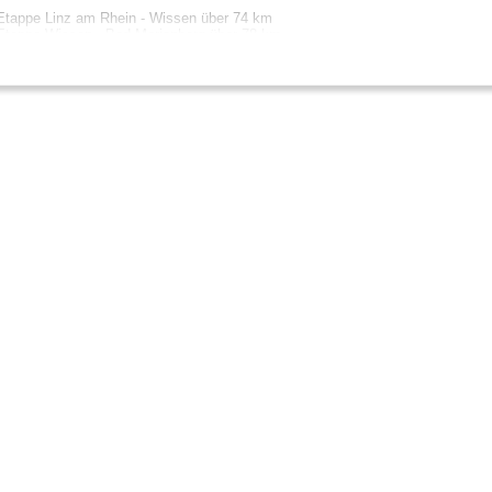
Etappe Linz am Rhein - Wissen über 74 km
Etappe Wissen - Bad Marienberg über 78 km
Etappe Bad Marienberg Bad Marienberg - Diez über 68 km
e: Dominik Ketz / Rheinland-Pfalz Tourismus GmbH