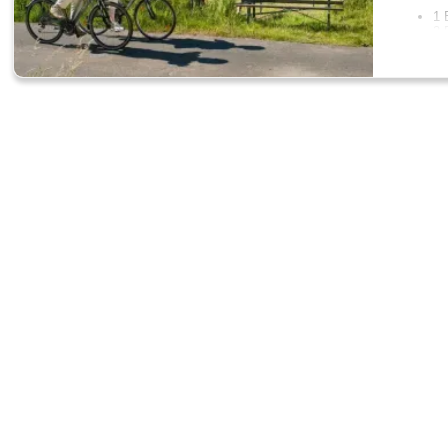
1 
2 
3 
Bildquell