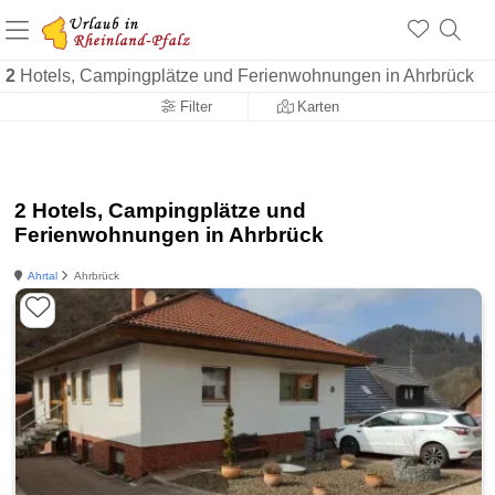
+1.500 Unterkünfte in Rheinland-Pfalz
+1.000 Sehenswürdigkeiten
Über 25 Jahre online
2
Hotels, Campingplätze und Ferienwohnungen in Ahrbrück
Filter
Karten
2 Hotels, Campingplätze und
Ferienwohnungen in Ahrbrück
Ahrtal
Ahrbrück