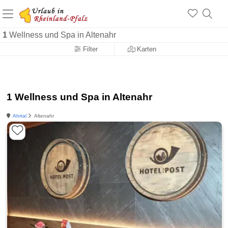
+1.500 Unterkünfte in Rheinland-Pfalz
+1.000 Sehenswürdigkeiten
Über 25 Jahre online
1
Wellness und Spa in Altenahr
Filter
Karten
1 Wellness und Spa in Altenahr
Ahrtal
Altenahr