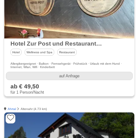
Hotel Zur Post und Restaurant im Ahrtal
Hotel
Wellness und Spa
Restaurant
Allergikergeeignet · Balkon · Fernsehgerät · Frühstück · Urlaub mit dem Hund ·
Internet, Wlan, Wifi · Kinderbett
auf Anfrage
ab € 49,50
für 1 Person/Nacht
Ahrtal
Altenahr (4.73 km)