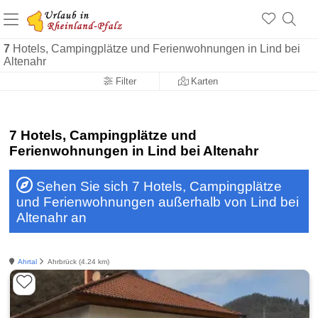
+1.500 Unterkünfte in Rheinland-Pfalz
+1.000 Sehenswürdigkeiten
Über 25 Jahre online
7
Hotels, Campingplätze und Ferienwohnungen in Lind bei
Altenahr
Filter
Karten
7 Hotels, Campingplätze und
Ferienwohnungen in Lind bei Altenahr
Sehen Sie sich 7 Hotels, Campingplätze
und Ferienwohnungen außerhalb von Lind bei
Altenahr an
Ahrtal
Ahrbrück (4.24 km)