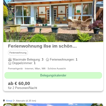
Ferienwohnung Ilse im schönen Ahrtal
Ferienwohnung
Maximale Belegung:
3
Ferienwohnungen:
1
Doppelzimmer:
1
Fernsehgerät · Internet, Wlan, Wifi · Schöne Aussicht
Belegungskalender
ab € 60,00
für 2 Personen/Nacht
Ahrtal
Altenahr (4.35 km)