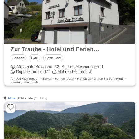
Zur Traube - Hotel und Ferienwohnung im Ahrtal
Pension
Hotel
Restaurant
Maximale Belegung:
32
Ferienwohnungen:
1
Doppelzimmer:
14
Mehrbettzimmer:
3
An den Weinbergen · Balkon · Fernsehgerät · Frühstück · Urlaub mit dem Hund ·
Internet, Wlan, Wifi
Ahrtal
Altenahr (4.81 km)