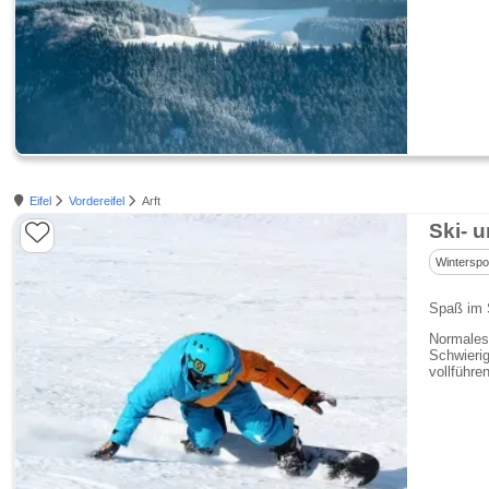
Eifel
Vordereifel
Arft
Ski- 
Winterspo
Spaß im S
Normales 
Schwierig
vollführ