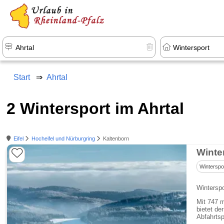
+1.500 Unterkünfte in Rheinland-Pfal
Start
Ahrtal
2 Wintersport im Ahrtal
Eifel
Hocheifel und Nürburgring
Kaltenborn
Winterspo
Winterspo
Mit 747 m
bietet de
Abfahrtsp