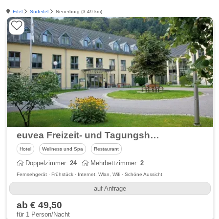
Eifel
Südeifel
Neuerburg (3.49 km)
euvea Freizeit- und Tagungshotel
Hotel
Wellness und Spa
Restaurant
Doppelzimmer:
24
Mehrbettzimmer:
2
Fernsehgerät · Frühstück · Internet, Wlan, Wifi · Schöne Aussicht
auf Anfrage
ab € 49,50
für 1 Person/Nacht