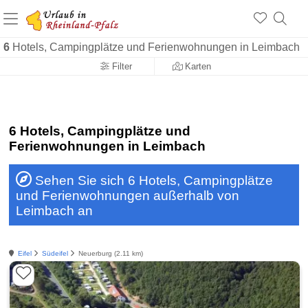
+1.500 Unterkünfte in Rheinland-Pfalz
+1.000 Sehenswürdigkeiten
Über 25 Jahre online
6
Hotels, Campingplätze und Ferienwohnungen in Leimbach
Filter
Karten
6 Hotels, Campingplätze und
Ferienwohnungen in Leimbach
Sehen Sie sich 6 Hotels, Campingplätze
und Ferienwohnungen außerhalb von
Leimbach an
Eifel
Südeifel
Neuerburg (2.11 km)