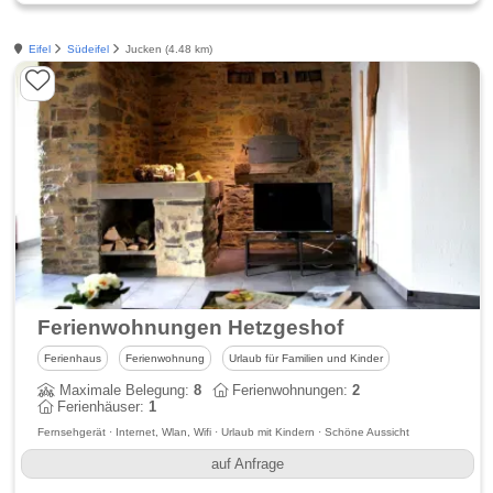
Eifel
Südeifel
Jucken (4.48 km)
Ferienwohnungen Hetzgeshof
Ferienhaus
Ferienwohnung
Urlaub für Familien und Kinder
Maximale Belegung:
8
Ferienwohnungen:
2
Ferienhäuser:
1
Fernsehgerät · Internet, Wlan, Wifi · Urlaub mit Kindern · Schöne Aussicht
auf Anfrage