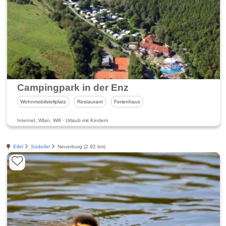
Campingpark in der Enz
Wohnmobilstellplatz
Restaurant
Ferienhaus
Internet, Wlan, Wifi · Urlaub mit Kindern
Eifel
Südeifel
Neuerburg (2.92 km)