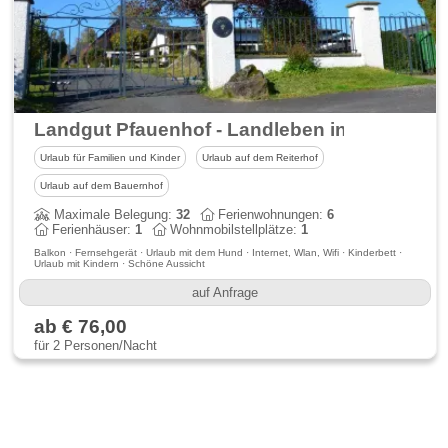
Landgut Pfauenhof - Landleben in der Eifel 
Urlaub für Familien und Kinder
Urlaub auf dem Reiterhof
Urlaub auf dem Bauernhof
Maximale Belegung:
32
Ferienwohnungen:
6
Ferienhäuser:
1
Wohnmobilstellplätze:
1
Balkon · Fernsehgerät · Urlaub mit dem Hund · Internet, Wlan, Wifi · Kinderbett ·
Urlaub mit Kindern · Schöne Aussicht
auf Anfrage
ab € 76,00
für 2 Personen/Nacht