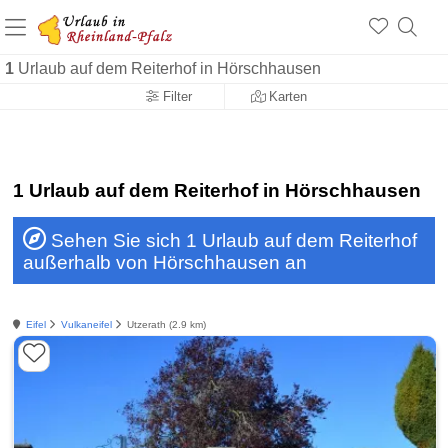
+1.500 Unterkünfte in Rheinland-Pfalz
+1.000 Sehenswürdigkeiten
Über 25 Jahre online
1
Urlaub auf dem Reiterhof in Hörschhausen
Filter
Karten
1 Urlaub auf dem Reiterhof in Hörschhausen
Sehen Sie sich 1 Urlaub auf dem Reiterhof
außerhalb von Hörschhausen an
Eifel
Vulkaneifel
Utzerath (2.9 km)