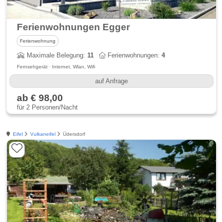
Ferienwohnungen Egger
Ferienwohnung
Maximale Belegung:
11
Ferienwohnungen:
4
Fernsehgerät · Internet, Wlan, Wifi
auf Anfrage
ab € 98,00
für 2 Personen/Nacht
Eifel
Vulkaneifel
Üdersdorf