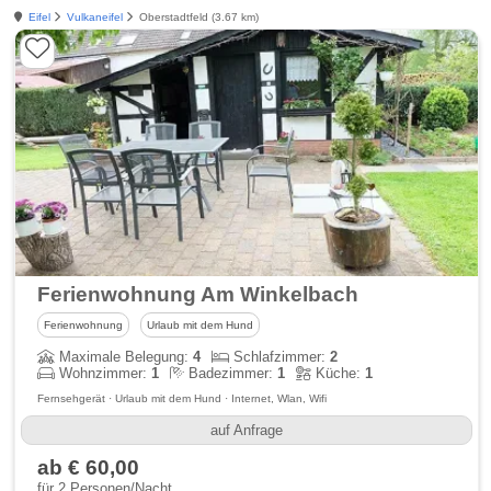
Eifel
Vulkaneifel
Oberstadtfeld (3.67 km)
Ferienwohnung Am Winkelbach
Ferienwohnung
Urlaub mit dem Hund
Maximale Belegung:
4
Schlafzimmer:
2
Wohnzimmer:
1
Badezimmer:
1
Küche:
1
Fernsehgerät · Urlaub mit dem Hund · Internet, Wlan, Wifi
auf Anfrage
ab € 60,00
für 2 Personen/Nacht