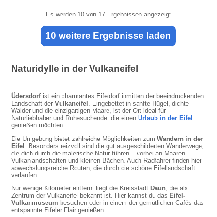
Es werden
10
von 17 Ergebnissen angezeigt
10 weitere Ergebnisse laden
Naturidylle in der Vulkaneifel
Üdersdorf
ist ein charmantes Eifeldorf inmitten der beeindruckenden
Landschaft der
Vulkaneifel
. Eingebettet in sanfte Hügel, dichte
Wälder und die einzigartigen Maare, ist der Ort ideal für
Naturliebhaber und Ruhesuchende, die einen
Urlaub in der Eifel
genießen möchten.
Die Umgebung bietet zahlreiche Möglichkeiten zum
Wandern in der
Eifel
. Besonders reizvoll sind die gut ausgeschilderten Wanderwege,
die dich durch die malerische Natur führen – vorbei an Maaren,
Vulkanlandschaften und kleinen Bächen. Auch Radfahrer finden hier
abwechslungsreiche Routen, die durch die schöne Eifellandschaft
verlaufen.
Nur wenige Kilometer entfernt liegt die Kreisstadt
Daun
, die als
Zentrum der Vulkaneifel bekannt ist. Hier kannst du das
Eifel-
Vulkanmuseum
besuchen oder in einem der gemütlichen Cafés das
entspannte Eifeler Flair genießen.