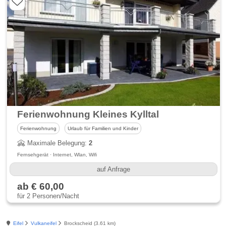
Ferienwohnung Kleines Kylltal
Ferienwohnung
Urlaub für Familien und Kinder
Maximale Belegung:
2
Fernsehgerät · Internet, Wlan, Wifi
auf Anfrage
ab € 60,00
für 2 Personen/Nacht
Eifel
Vulkaneifel
Brockscheid (3.61 km)