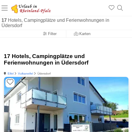
+1.500 Unterkünfte in Rheinland-Pfalz
+1.000 Sehenswürdigkeiten
Über 25 Jahre online
17
Hotels, Campingplätze und Ferienwohnungen in
Üdersdorf
Filter
Karten
17 Hotels, Campingplätze und
Ferienwohnungen in Üdersdorf
Eifel
Vulkaneifel
Üdersdorf