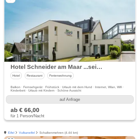
Hotel Schneider am Maar ...seit 1868
Hotel
Restaurant
Ferienwohnung
Balkon · Fernsehgerät · Frühstück · Urlaub mit dem Hund · Internet, Wlan, Wifi ·
Kinderbett · Urlaub mit Kindern · Schöne Aussicht
auf Anfrage
ab € 66,00
für 1 Person/Nacht
Eifel
Vulkaneifel
Schalkenmehren (4.44 km)