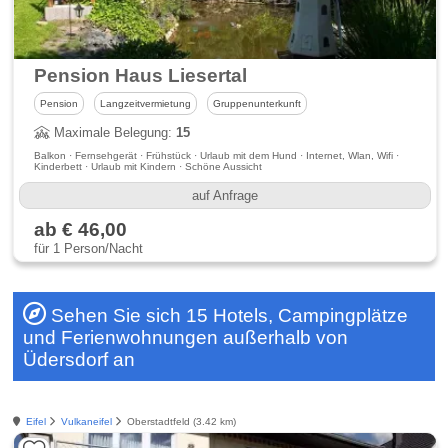
Pension Haus Liesertal
Pension
Langzeitvermietung
Gruppenunterkunft
Maximale Belegung:
15
Balkon · Fernsehgerät · Frühstück · Urlaub mit dem Hund · Internet, Wlan, Wifi ·
Kinderbett · Urlaub mit Kindern · Schöne Aussicht
auf Anfrage
ab € 46,00
für 1 Person/Nacht
Sehen Sie sich 15 Hotels, Campingplätze
und Ferienwohnungen außerhalb von
Üdersdorf an
Eifel
Vulkaneifel
Oberstadtfeld (3.42 km)