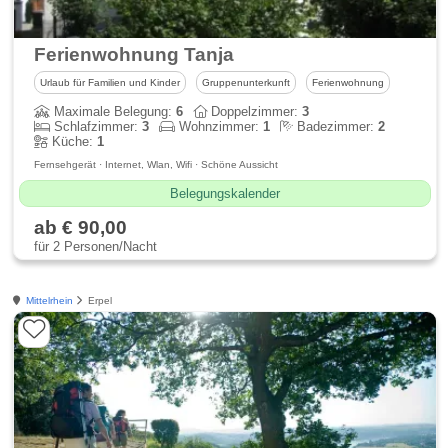
Ferienwohnung Tanja
Urlaub für Familien und Kinder
Gruppenunterkunft
Ferienwohnung
Maximale Belegung:
6
Doppelzimmer:
3
Schlafzimmer:
3
Wohnzimmer:
1
Badezimmer:
2
Küche:
1
Fernsehgerät · Internet, Wlan, Wifi · Schöne Aussicht
Belegungskalender
ab € 90,00
für 2 Personen/Nacht
Mittelrhein
Erpel