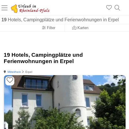
+1.500 Unterkünfte in Rheinland-Pfalz
+1.000 Sehenswürdigkeiten
Über 25 Jahre online
19
Hotels, Campingplätze und Ferienwohnungen in Erpel
Filter
Karten
19 Hotels, Campingplätze und
Ferienwohnungen in Erpel
Mittelrhein
Erpel