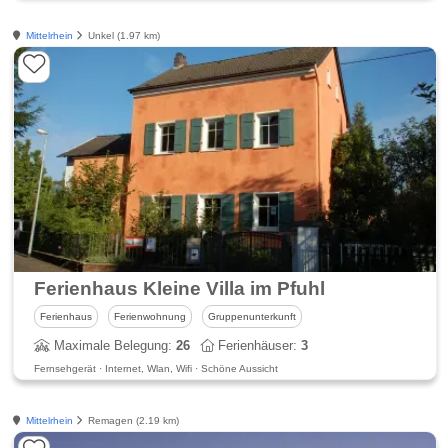
Mittelrhein
Unkel (1.97 km)
Ferienhaus Kleine Villa im Pfuhl
Ferienhaus
Ferienwohnung
Gruppenunterkunft
Maximale Belegung:
26
Ferienhäuser:
3
Fernsehgerät · Internet, Wlan, Wifi · Schöne Aussicht
Mittelrhein
Remagen (2.19 km)