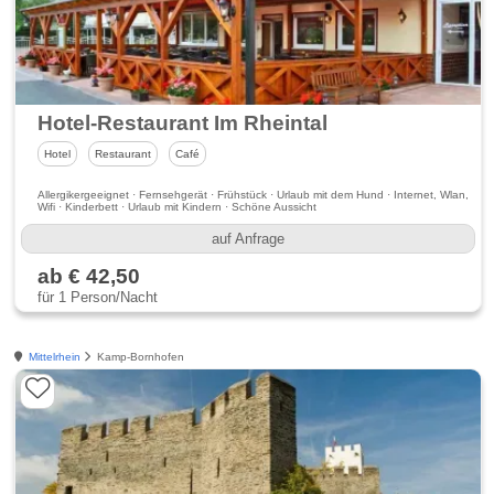
Hotel-Restaurant Im Rheintal
Hotel
Restaurant
Café
Allergikergeeignet · Fernsehgerät · Frühstück · Urlaub mit dem Hund · Internet, Wlan,
Wifi · Kinderbett · Urlaub mit Kindern · Schöne Aussicht
auf Anfrage
ab € 42,50
für 1 Person/Nacht
Mittelrhein
Kamp-Bornhofen