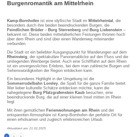
Burgenromantik am Mittelrhein
Kamp-Bornhofen
ist eine idyllische Stadt im
Mittelrheintal
, die
besonders durch ihre beiden beeindruckenden Burgen, die
Feindlichen Brüder
–
Burg Sterrenberg
und
Burg Liebenstein
–
bekannt ist. Diese beiden mittelalterlichen Festungen thronen hoch
über dem Rhein und sind über einen Wanderweg miteinander
verbunden.
Die Stadt ist ein beliebter Ausgangspunkt für Wanderungen auf dem
Rheinsteig
, der spektakuläre Panoramablicke auf den Fluss und die
umliegenden Weinberge bietet. Auch eine Schifffahrt auf dem Rhein
ist ein unvergessliches Erlebnis, bei dem man zahlreiche Burgen und
Sehenswürdigkeiten der Region entdecken kann.
Ein besonderes Highlight in der Umgebung ist die
Sommerrodelbahn Loreley
, die Spaß für die ganze Familie bietet.
Wer lieber kulturelle Schätze entdecken möchte, kann die
nahegelegene
Burg Pfalzgrafenstein Kaub
besuchen, eine
beeindruckende Burg, die auf einer kleinen Insel mitten im Rhein
liegt.
Mit ihren gemütlichen
Ferienwohnungen am Rhein
und der
entspannten Atmosphäre ist Kamp-Bornhofen der perfekte Ort für
einen erholsamen und zugleich erlebnisreichen Urlaub.
Aktualisiert am: 21.02.2025
1
2
3