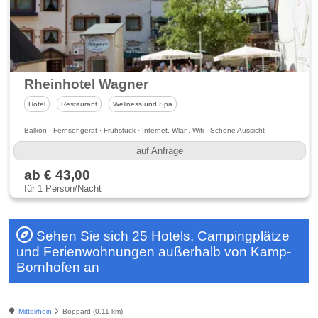
Rheinhotel Wagner
Hotel
Restaurant
Wellness und Spa
Balkon · Fernsehgerät · Frühstück · Internet, Wlan, Wifi · Schöne Aussicht
auf Anfrage
ab € 43,00
für 1 Person/Nacht
Sehen Sie sich 25 Hotels, Campingplätze
und Ferienwohnungen außerhalb von Kamp-
Bornhofen an
Mittelrhein
Boppard (0.11 km)