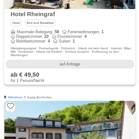
Hotel Rheingraf
Hotel
Bed and Breakfast
Maximale Belegung:
58
Ferienwohnungen:
1
Doppelzimmer:
22
Einzelzimmer:
4
Mehrbettzimmer:
4
Suiten:
1
Allergikergeeignet · Fernsehgerät · Frühstück · Urlaub mit dem Hund · Internet, Wlan,
Wifi · Kinderbett · Urlaub mit Kindern · Schöne Aussicht · Entfernung zu den
Weinbergen
auf Anfrage
ab € 49,50
für 1 Person/Nacht
Mittelrhein
Kamp-Bornhofen