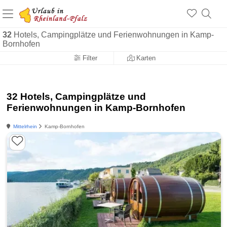
+1.500 Unterkünfte in Rheinland-Pfalz
+1.000 Sehenswürdigkeiten
Über 25 Jahre online
32
Hotels, Campingplätze und Ferienwohnungen in Kamp-
Bornhofen
Filter
Karten
32 Hotels, Campingplätze und
Ferienwohnungen in Kamp-Bornhofen
Mittelrhein
Kamp-Bornhofen