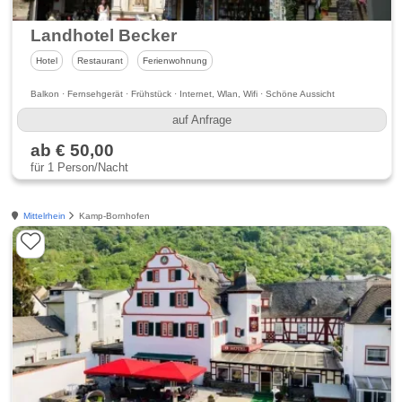
Landhotel Becker
Hotel
Restaurant
Ferienwohnung
Balkon · Fernsehgerät · Frühstück · Internet, Wlan, Wifi · Schöne Aussicht
auf Anfrage
ab € 50,00
für 1 Person/Nacht
Mittelrhein
Kamp-Bornhofen