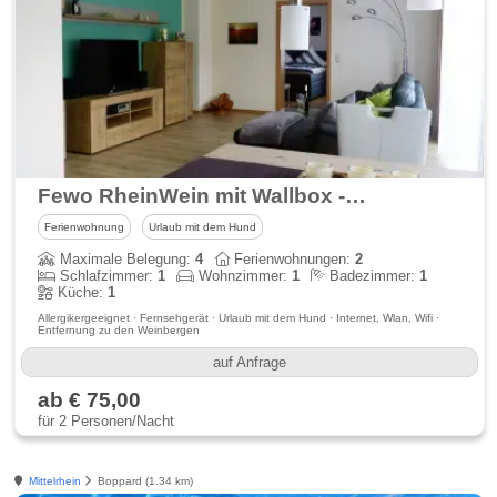
Fewo RheinWein mit Wallbox -ideal zum radeln und wandern - separater Eingang
Ferienwohnung
Urlaub mit dem Hund
Maximale Belegung:
4
Ferienwohnungen:
2
Schlafzimmer:
1
Wohnzimmer:
1
Badezimmer:
1
Küche:
1
Allergikergeeignet · Fernsehgerät · Urlaub mit dem Hund · Internet, Wlan, Wifi ·
Entfernung zu den Weinbergen
auf Anfrage
ab € 75,00
für 2 Personen/Nacht
Mittelrhein
Boppard (1.34 km)