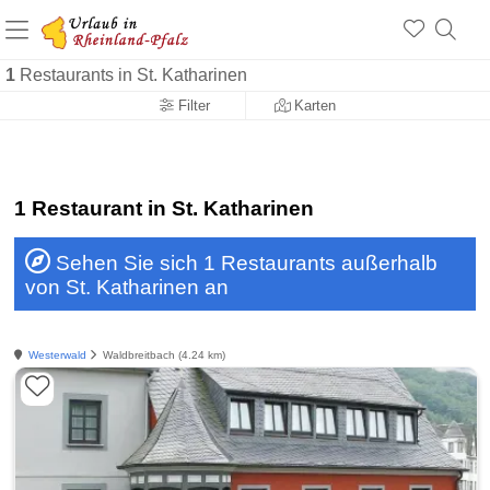
+1.500 Unterkünfte in Rheinland-Pfalz
+1.000 Sehenswürdigkeiten
Über 25 Jahre online
1
Restaurants in St. Katharinen
Filter
Karten
1 Restaurant in St. Katharinen
Sehen Sie sich 1 Restaurants außerhalb
von St. Katharinen an
Westerwald
Waldbreitbach (4.24 km)