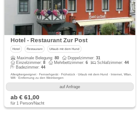
Hotel - Restaurant Zur Post
Hotel
Restaurant
Urlaub mit dem Hund
Maximale Belegung:
80
Doppelzimmer:
31
Einzelzimmer:
8
Mehrbettzimmer:
6
Schlafzimmer:
44
Badezimmer:
44
Allergikergeeignet · Fernsehgerät · Frühstück · Urlaub mit dem Hund · Internet, Wlan,
Wifi · Entfernung zu den Weinbergen
auf Anfrage
ab € 61,00
für 1 Person/Nacht