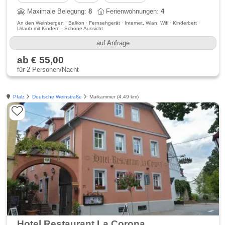
Maximale Belegung:
8
Ferienwohnungen:
4
An den Weinbergen · Balkon · Fernsehgerät · Internet, Wlan, Wifi · Kinderbett ·
Urlaub mit Kindern · Schöne Aussicht
auf Anfrage
ab € 55,00
für 2 Personen/Nacht
Pfalz
Deutsche Weinstraße
Maikammer (4.49 km)
Hotel Restaurant La Corona