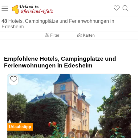
+1.500 Unterkünfte in Rheinland-Pfalz
+1.000 Sehenswürdigkeiten
Über 25 Jahre online
48
Hotels, Campingplätze und Ferienwohnungen in
Edesheim
Filter
Karten
Empfohlene Hotels, Campingplätze und
Ferienwohnungen in Edesheim
Urlaubstipp