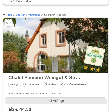
für 1 Person/Nacht
Pfalz
Deutsche Weinstraße
St. Martin (4.68 km)
Chalet Pension Weingut & Straußwirtschaft Raabe
Weingut
Appartement
Straußwirtschaft und Gutsschänken
Fernsehgerät · Frühstück · Internet, Wlan, Wifi
auf Anfrage
ab € 44,50