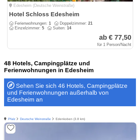
Edesheim (Deutsche Weinstraße)
Hotel Schloss Edesheim
Ferienwohnungen:
1
Doppelzimmer:
21
Einzelzimmer:
5
Suiten:
14
ab € 77,50
für 1 Person/Nacht
48 Hotels, Campingplätze und
Ferienwohnungen in Edesheim
Sehen Sie sich 46 Hotels, Campingplätze
und Ferienwohnungen außerhalb von
Edesheim an
Pfalz
Deutsche Weinstraße
Edenkoben (3.8 km)