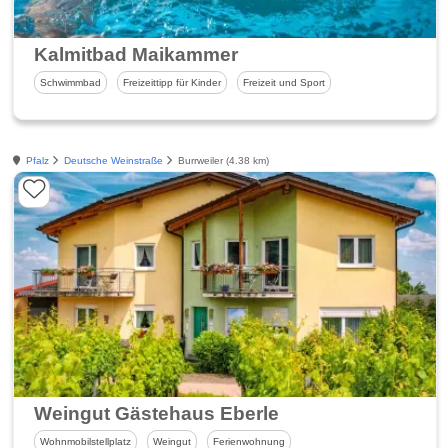
Kalmitbad Maikammer
Schwimmbad
Freizeittipp für Kinder
Freizeit und Sport
Pfalz
Deutsche Weinstraße
Burrweiler (4.38 km)
Weingut Gästehaus Eberle
Wohnmobilstellplatz
Weingut
Ferienwohnung