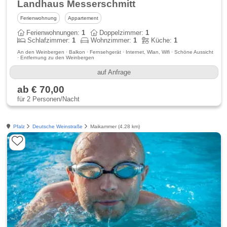
Landhaus Messerschmitt
Ferienwohnung
Appartement
Ferienwohnungen:
1
Doppelzimmer:
1
Schlafzimmer:
1
Wohnzimmer:
1
Küche:
1
An den Weinbergen · Balkon · Fernsehgerät · Internet, Wlan, Wifi · Schöne Aussicht
· Entfernung zu den Weinbergen
auf Anfrage
ab € 70,00
für 2 Personen/Nacht
Pfalz
Deutsche Weinstraße
Maikammer (4.28 km)