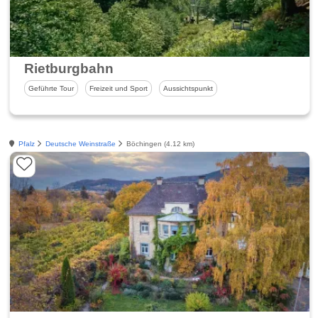
Rietburgbahn
Geführte Tour
Freizeit und Sport
Aussichtspunkt
Pfalz
Deutsche Weinstraße
Böchingen (4.12 km)