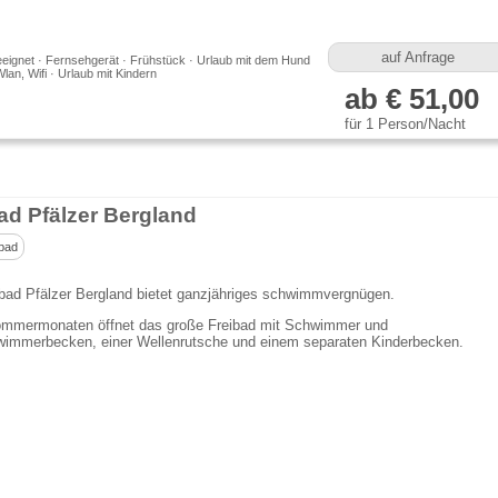
auf Anfrage
eeignet · Fernsehgerät · Frühstück · Urlaub mit dem Hund
Wlan, Wifi · Urlaub mit Kindern
ab € 51,00
für 1 Person/Nacht
bad Pfälzer Bergland
bad
bad Pfälzer Bergland bietet ganzjähriges schwimmvergnügen.
ommermonaten öffnet das große Freibad mit Schwimmer und
wimmerbecken, einer Wellenrutsche und einem separaten Kinderbecken.