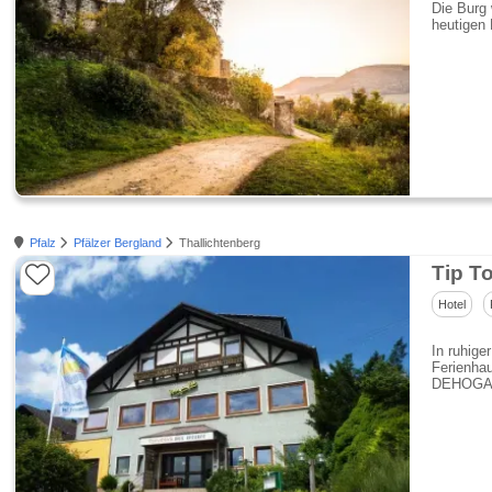
Die Burg 
heutigen 
Pfalz
Pfälzer Bergland
Thallichtenberg
Tip T
Hotel
In ruhige
Ferienhau
DEHOGA si