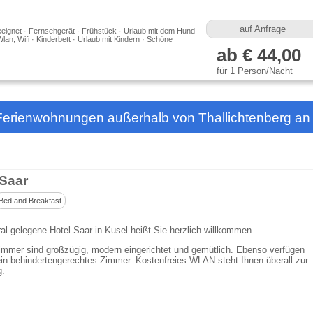
auf Anfrage
eeignet · Fernsehgerät · Frühstück · Urlaub mit dem Hund
 Wlan, Wifi · Kinderbett · Urlaub mit Kindern · Schöne
ab € 44,00
für 1 Person/Nacht
Ferienwohnungen außerhalb von Thallichtenberg an
 Saar
Bed and Breakfast
al gelegene Hotel Saar in Kusel heißt Sie herzlich willkommen.
mmer sind großzügig, modern eingerichtet und gemütlich. Ebenso verfügen
ein behindertengerechtes Zimmer. Kostenfreies WLAN steht Ihnen überall zur
g.