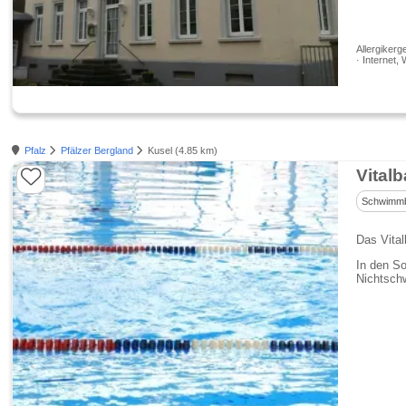
Allergikerg
· Internet, 
Pfalz
Pfälzer Bergland
Kusel (4.85 km)
Vital
Schwimm
Das Vital
In den S
Nichtsch