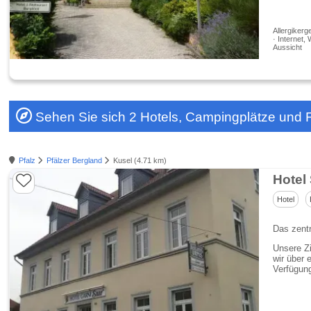
Allergikerg
· Internet,
Aussicht
Sehen Sie sich 2 Hotels, Campingplätze und 
Pfalz
Pfälzer Bergland
Kusel (4.71 km)
Hotel
Hotel
Das zentr
Unsere Zi
wir über 
Verfügun