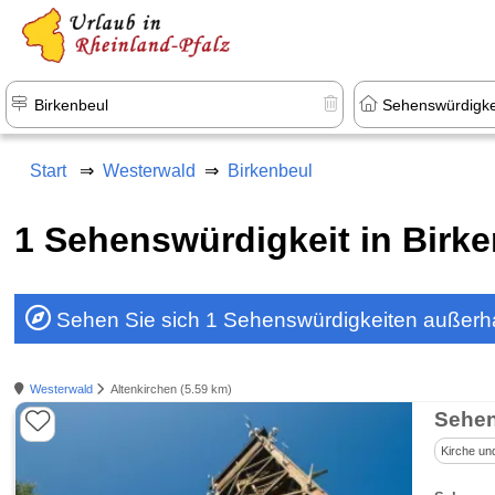
+1.500 Unterkünfte in Rheinland-Pfal
Start
Westerwald
Birkenbeul
1 Sehenswürdigkeit in Birk
Sehen Sie sich 1 Sehenswürdigkeiten außerha
Westerwald
Altenkirchen (5.59 km)
Sehen
Kirche un