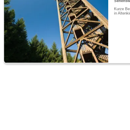
Sehenswü
Kurze Bes
in Altenk