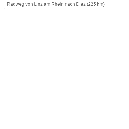
Radweg von Linz am Rhein nach Diez (225 km)
Gäste-I
Für Vermieter & Gastronomen
Kontakt
Jetzt Inserat buchen und 30 €
sparen