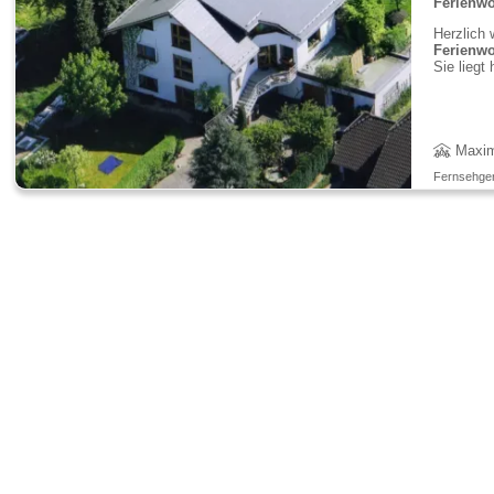
Ferienw
Herzlich 
Ferienw
Sie liegt
Maxim
Fernsehgerä