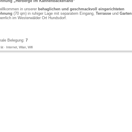
ohnung „Herberge im Kannenbäckerland“
willkommen in unserer
behaglichen und geschmackvoll eingerichteten
ohnung
(70 qm) in ruhiger Lage mit separatem Eingang,
Terrasse
und
Garten
 herrlich im Westerwälder Ort Hundsdorf.
ale Belegung:
7
t · Internet, Wlan, Wifi