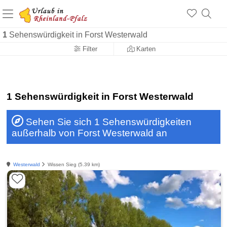
+1.500 Unterkünfte in Rheinland-Pfalz
+1.000 Sehenswürdigkeiten
Über 25 Jahre online
1
Sehenswürdigkeit in Forst Westerwald
Filter
Karten
1 Sehenswürdigkeit in Forst Westerwald
Sehen Sie sich 1 Sehenswürdigkeiten
außerhalb von Forst Westerwald an
Westerwald
Wissen Sieg (5.39 km)