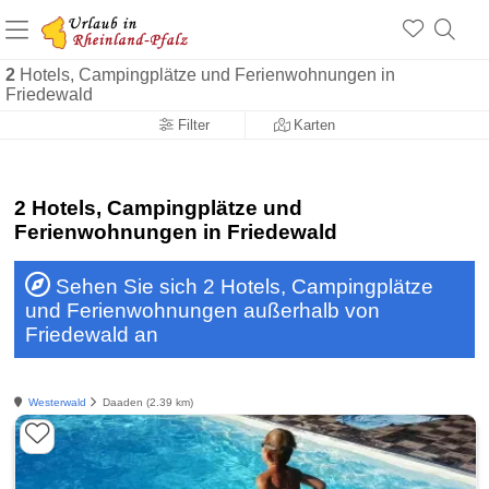
+1.500 Unterkünfte in Rheinland-Pfalz
+1.000 Sehenswürdigkeiten
Über 25 Jahre online
2
Hotels, Campingplätze und Ferienwohnungen in
Friedewald
Filter
Karten
2 Hotels, Campingplätze und
Ferienwohnungen in Friedewald
Sehen Sie sich 2 Hotels, Campingplätze
und Ferienwohnungen außerhalb von
Friedewald an
Westerwald
Daaden (2.39 km)