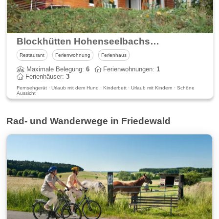
Blockhütten Hohenseelbachskopf
Restaurant
Ferienwohnung
Ferienhaus
Maximale Belegung:
6
Ferienwohnungen:
1
Ferienhäuser:
3
Fernsehgerät · Urlaub mit dem Hund · Kinderbett · Urlaub mit Kindern · Schöne
Aussicht
Rad- und Wanderwege in Friedewald