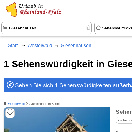
+1.500 Unterkünfte in Rheinland-Pfal
Start
Westerwald
Giesenhausen
1 Sehenswürdigkeit in Gie
Sehen Sie sich 1 Sehenswürdigkeiten außerh
Westerwald
Altenkirchen (5.8 km)
Sehen
Kirche un