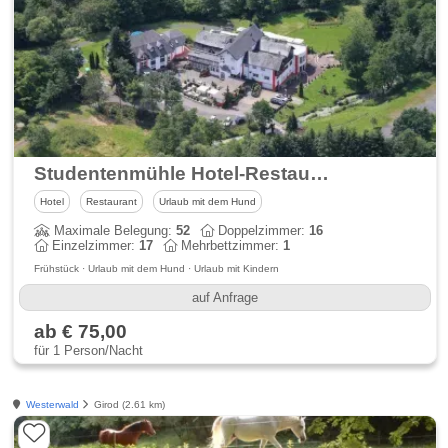
Studentenmühle Hotel-Restaurant
Hotel
Restaurant
Urlaub mit dem Hund
Maximale Belegung:
52
Doppelzimmer:
16
Einzelzimmer:
17
Mehrbettzimmer:
1
Frühstück · Urlaub mit dem Hund · Urlaub mit Kindern
auf Anfrage
ab € 75,00
für 1 Person/Nacht
Westerwald
Girod (2.61 km)