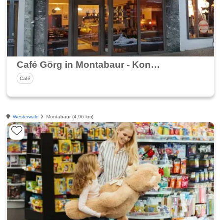
Café Görg in Montabaur - Konditorei & Confiserie
Café
Westerwald
Montabaur (4.96 km)