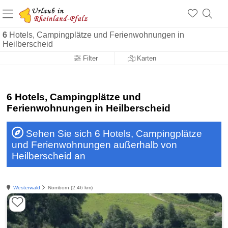
+1.500 Unterkünfte in Rheinland-Pfalz
+1.000 Sehenswürdigkeiten
Über 25 Jahre online
6
Hotels, Campingplätze und Ferienwohnungen in
Heilberscheid
Filter
Karten
6 Hotels, Campingplätze und
Ferienwohnungen in Heilberscheid
Sehen Sie sich 6 Hotels, Campingplätze
und Ferienwohnungen außerhalb von
Heilberscheid an
Westerwald
Nomborn (2.46 km)