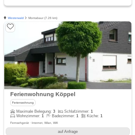
Westerwald
Montabaur (7.26 km)
Ferienwohnung Köppel
Ferienwohnung
Maximale Belegung:
3
Schlafzimmer:
1
Wohnzimmer:
1
Badezimmer:
1
Küche:
1
Fernsehgerät · Internet, Wlan, Wifi
auf Anfrage