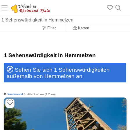
+1.500 Unterkünfte in Rheinland-Pfalz
+1.000 Sehenswürdigkeiten
Über 25 Jahre online
1
Sehenswürdigkeit in Hemmelzen
Filter
Karten
1 Sehenswürdigkeit in Hemmelzen
Sehen Sie sich 1 Sehenswürdigkeiten
außerhalb von Hemmelzen an
Westerwald
Altenkirchen (4.2 km)