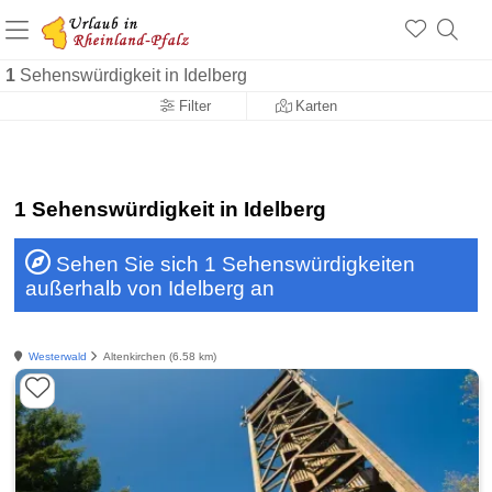
+1.500 Unterkünfte in Rheinland-Pfalz
+1.000 Sehenswürdigkeiten
Über 25 Jahre online
1
Sehenswürdigkeit in Idelberg
Filter
Karten
1 Sehenswürdigkeit in Idelberg
Sehen Sie sich 1 Sehenswürdigkeiten
außerhalb von Idelberg an
Westerwald
Altenkirchen (6.58 km)