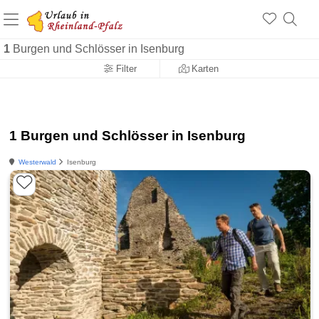
+1.500 Unterkünfte in Rheinland-Pfalz
+1.000 Sehenswürdigkeiten
Über 25 Jahre online
1
Burgen und Schlösser in Isenburg
Filter
Karten
1 Burgen und Schlösser in Isenburg
Westerwald
Isenburg