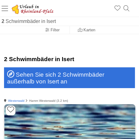
+1.500 Unterkünfte in Rheinland-Pfalz
+1.000 Sehenswürdigkeiten
Über 25 Jahre online
2
Schwimmbäder in Isert
Filter
Karten
2 Schwimmbäder in Isert
Sehen Sie sich 2 Schwimmbäder
außerhalb von Isert an
Westerwald
Hamm Westerwald (3.2 km)