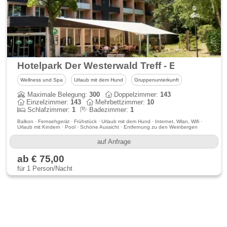
Hotelpark Der Westerwald Treff - Ehlscheid
Wellness und Spa
Urlaub mit dem Hund
Gruppenunterkunft
Maximale Belegung:
300
Doppelzimmer:
143
Einzelzimmer:
143
Mehrbettzimmer:
10
Schlafzimmer:
1
Badezimmer:
1
Balkon · Fernsehgerät · Frühstück · Urlaub mit dem Hund · Internet, Wlan, Wifi ·
Urlaub mit Kindern · Pool · Schöne Aussicht · Entfernung zu den Weinbergen
auf Anfrage
ab € 75,00
für 1 Person/Nacht