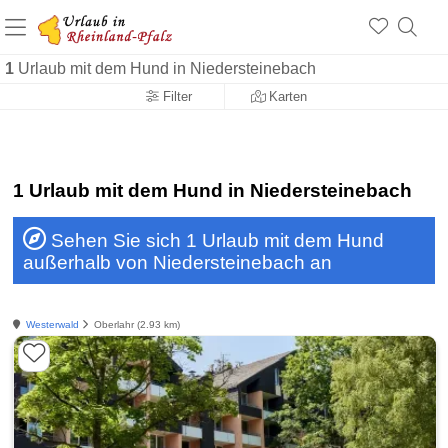
+1.500 Unterkünfte in Rheinland-Pfalz
+1.000 Sehenswürdigkeiten
Über 25 Jahre online
1
Urlaub mit dem Hund in Niedersteinebach
Filter
Karten
1 Urlaub mit dem Hund in Niedersteinebach
Sehen Sie sich 1 Urlaub mit dem Hund
außerhalb von Niedersteinebach an
Westerwald
Oberlahr (2.93 km)