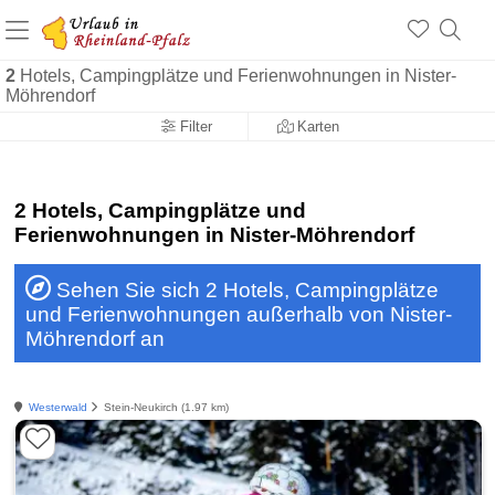
+1.500 Unterkünfte in Rheinland-Pfalz
+1.000 Sehenswürdigkeiten
Über 25 Jahre online
2
Hotels, Campingplätze und Ferienwohnungen in Nister-
Möhrendorf
Filter
Karten
2 Hotels, Campingplätze und
Ferienwohnungen in Nister-Möhrendorf
Sehen Sie sich 2 Hotels, Campingplätze
und Ferienwohnungen außerhalb von Nister-
Möhrendorf an
Westerwald
Stein-Neukirch (1.97 km)