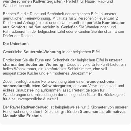
wunderschönen Kaltwintergarten
- Perfekt für Natur-, Rad- und
Wanderliebhaber.
Erleben Sie die Ruhe und Schönheit der belgischen Eifel in unserer
gemütlichen Ferienwohnung. Mit Platz für 2 Personen (+ eventuell 2
Kindern auf Anfrage) bietet unsere Unterkunft die
perfekte Kombination
aus Komfort und Naturerlebnis
. Genießen Sie Wanderungen und
Fahrradtouren in der belgischen Eifel oder erkunden Sie die charmanten
Dörfer der Region.
Die Unterkunft
Gemütliche
Souterrain-Wohnung
in der belgischen Eifel
Entdecken Sie die Ruhe und Schönheit der belgischen Eifel in unserer
charmanten Souterrain-Wohnung
! Diese stilvolle Unterkunft bietet ein
helles Wohnzimmer, ein komfortables Schlafzimmer, eine voll
ausgestattete Küche und ein modernes Badezimmer.
Zudem verfügt unsere Ferienwohnung über einen
wunderschönen
sonnendurchfluteten Kaltwintergarten
, der zum Verweilen einlädt und
echtes Urlaubsfeeling aufkommen lässt. Perfekt gelegen für
Wanderungen und Erkundungen der umliegenden Natur. Ihr Rückzugsort
für eine unvergessliche Auszeit !
Der
Ravel Radwanderweg
ist beispielsweise nur 3 Kilometer von unserer
Ferienwohnung entfernt. Gleiches gilt für den
Stoneman
als
ultimatives
Moutainbike Erlebnis
.