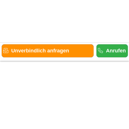
Unverbindlich anfragen
Anrufen
Gäste-Information
Kontakt
Anbieter-Informationen
Anmelden & Werben
Über uns
Das sind wir
AGB und Datenschutz
Impressum
Sitemap
Cookies verwalten
Weitere Portale
Urlaub in der Eifel
Urlaub im Saarland
Urlaub in Hessen
Urlaub im Sauerland